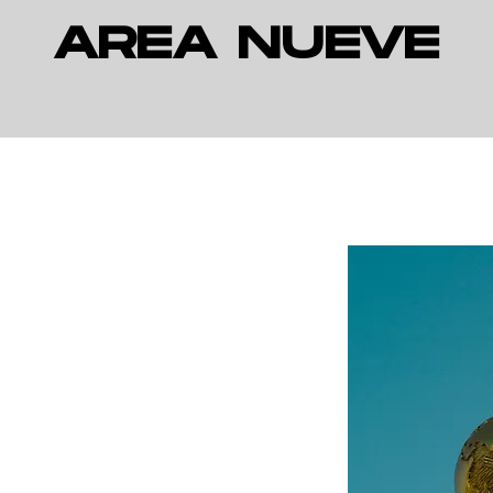
AREA NUEVE
FAQ
s
pregunta frecuente por ahora. Vuelve a revisar en otro momento